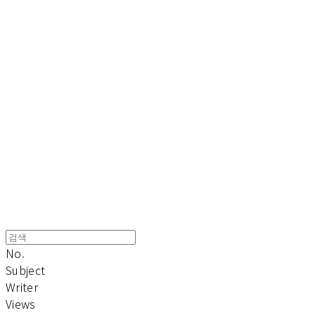
Cart
장바구니
TOARY COMMUNICATION
No.
Subject
Writer
Views