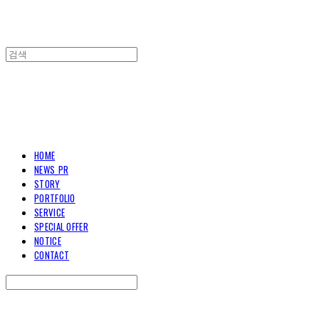
TOARY COMMUNICATION
HOME
NEWS_PR
STORY
PORTFOLIO
SERVICE
SPECIAL OFFER
NOTICE
CONTACT
Search
검색
Log In
로그인