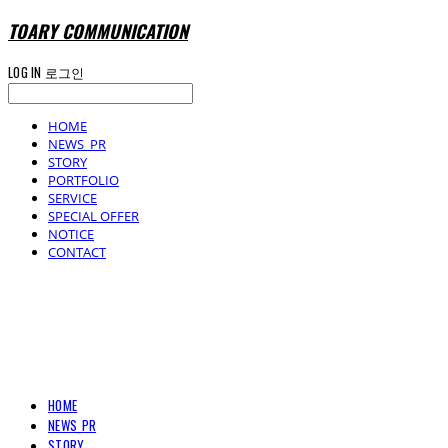
TOARY COMMUNICATION
LOG IN
로그인
HOME
NEWS_PR
STORY
PORTFOLIO
SERVICE
SPECIAL OFFER
NOTICE
CONTACT
TOARY COMMUNICATION
HOME
NEWS_PR
STORY