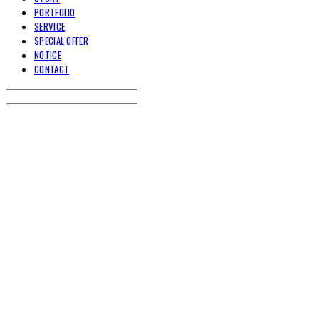
PORTFOLIO
SERVICE
SPECIAL OFFER
NOTICE
CONTACT
Search
검색
Log In
로그인
Cart
장바구니
TOARY COMMUNICATION